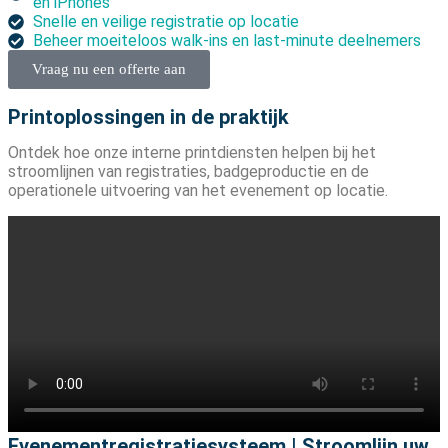
en iPhones
Snelle en veilige registratie op locatie
Beheer moeiteloos walk-ins en last-minute deelnemers
Vraag nu een offerte aan
Printoplossingen in de praktijk
Ontdek hoe onze interne printdiensten helpen bij het
stroomlijnen van registraties, badgeproductie en de
operationele uitvoering van het evenement op locatie.
Evenementregistratiesysteem | Stroomlijn uw