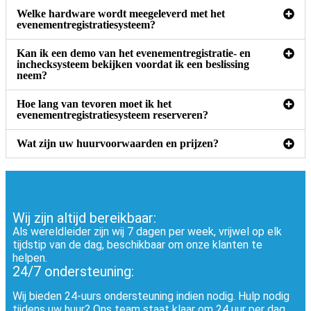
Welke hardware wordt meegeleverd met het
evenementregistratiesysteem?
Kan ik een demo van het evenementregistratie- en
inchecksysteem bekijken voordat ik een beslissing
neem?
Hoe lang van tevoren moet ik het
evenementregistratiesysteem reserveren?
Wat zijn uw huurvoorwaarden en prijzen?
Wij zijn altijd bereikbaar:
Als wereldleider zijn wij 7 dagen per week, vrijwel op elk
tijdstip van de dag, beschikbaar om onze klanten te
helpen.
24/7 ondersteuning:
Wij bieden 24-uurs ondersteuning indien nodig. Hulp nodig
tijdens uw huur? Ons team staat klaar om 24 uur per dag