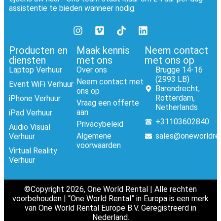
assistentie te bieden wanneer nodig.
Producten en
Maak kennis
Neem contact
diensten
met ons
met ons op
Laptop Verhuur
Over ons
Brugge 14-16
(2993 LB)
Neem contact met
Event WiFi Verhuur
Barendrecht,
ons op
Rotterdam,
iPhone Verhuur
Vraag een offerte
Netherlands
aan
iPad Verhuur
+31103602840
Privacybeleid
Audio Visual
Algemene
sales@oneworldre
Verhuur
voorwaarden
Virtual Reality
Verhuur
©Copyright 2026, One World Rental | Alle rechten
voorbehouden | “One World Rental” in Europa is een merk
van One World Rental Europe B.V. Geregistreerd in
Nederland.