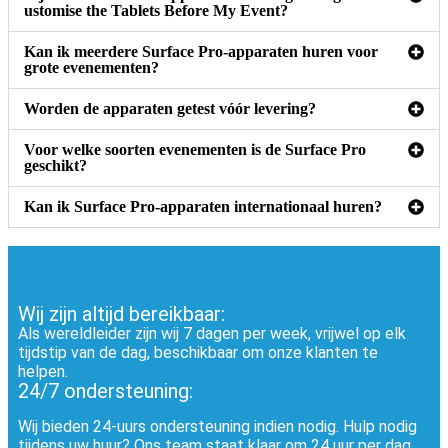
ustomise the Tablets Before My Event?
Kan ik meerdere Surface Pro-apparaten huren voor
grote evenementen?
Worden de apparaten getest vóór levering?
Voor welke soorten evenementen is de Surface Pro
geschikt?
Kan ik Surface Pro-apparaten internationaal huren?
Wij zijn altijd bereikbaar:
Als wereldleider zijn wij 7 dagen per week, vrijwel op elk
tijdstip van de dag, beschikbaar om onze klanten te
helpen.
24/7 ondersteuning:
Wij bieden 24-uurs ondersteuning indien nodig. Hulp nodig
tijdens uw huur? Ons team staat klaar om 24 uur per dag