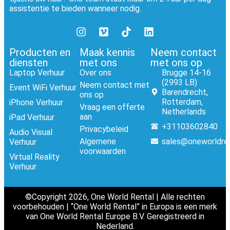
assistentie te bieden wanneer nodig.
Producten en
Maak kennis
Neem contact
diensten
met ons
met ons op
Laptop Verhuur
Over ons
Brugge 14-16
(2993 LB)
Neem contact met
Event WiFi Verhuur
Barendrecht,
ons op
Rotterdam,
iPhone Verhuur
Vraag een offerte
Netherlands
aan
iPad Verhuur
+31103602840
Privacybeleid
Audio Visual
Algemene
sales@oneworldre
Verhuur
voorwaarden
Virtual Reality
Verhuur
©Copyright 2026, One World Rental | Alle rechten
voorbehouden | “One World Rental” in Europa is een merk
van One World Rental Europe B.V. Geregistreerd in
Nederland.