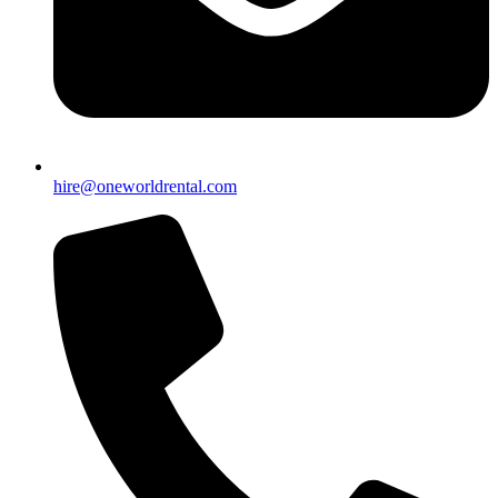
hire@oneworldrental.com