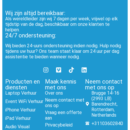
Wij zijn altijd bereikbaar:
Als wereldleider zijn wij 7 dagen per week, vrijwel op elk
tijdstip van de dag, beschikbaar om onze klanten te
helpen.
24/7 ondersteuning:
Wij bieden 24-uurs ondersteuning indien nodig. Hulp nodig
tijdens uw huur? Ons team staat klaar om 24 uur per dag
assistentie te bieden wanneer nodig.
Producten en
Maak kennis
Neem contact
diensten
met ons
met ons op
Laptop Verhuur
Over ons
Brugge 14-16
(2993 LB)
Neem contact met
Event WiFi Verhuur
Barendrecht,
ons op
Rotterdam,
iPhone Verhuur
Vraag een offerte
Netherlands
aan
iPad Verhuur
+31103602840
Privacybeleid
Audio Visual