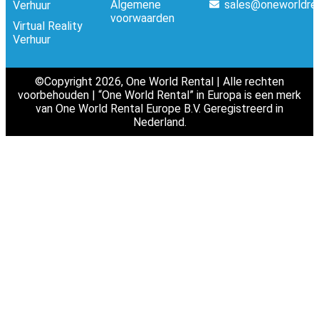
Algemene
sales@oneworldre
Verhuur
voorwaarden
Virtual Reality
Verhuur
©Copyright 2026, One World Rental | Alle rechten
voorbehouden | “One World Rental” in Europa is een merk
van One World Rental Europe B.V. Geregistreerd in
Nederland.